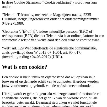
In deze Cookie Statement (“Cookieverklaring”) wordt verstaan
onder:
‘Telcom’: Telcom bv, met zetel te Magazijnenstraat 4, 2235
Hulshout, België, ingeschreven onder het ondernemingsnummer
0439.275.980.
‘Gebruiker’, ‘je’ of ‘jij’: iedere natuurlijke persoon (B2C) of
rechtspersoon (B2B) die met Telcom via haar online platform in een
contractuele relatie van welke aard dan ook staat of komt te staan.
‘Wet’: art. 129 Wet betreffende de elektronische communicatie,
zoals gewijzigd door W 2012-07-10/04, art. 90, 017;
(inwerkingtreding : 04-08-2012) (URL).
Wat is een cookie?
Een cookie is klein tekst- en cijferbestand dat wij opslaan in je
browser of op de harde schijf van je computer. Hierdoor worden
jouw voorkeuren bij gebruik van de website mee onthouden.
Hierbij wordt er gebruik gemaakt van zogenaamde functionele en
analytische cookies, die het gebruik van de website voor jou als
bezoeker beter maakt. Daarnaast gebruiken we niet-functionele
cookies zoals marketingcookies, advertentiecookies en social