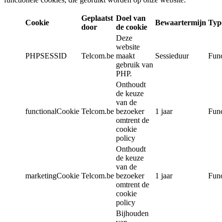
Geplaatst
Doel van
Cookie
Bewaartermijn
Typ
door
de cookie
Deze
website
PHPSESSID
Telcom.be
maakt
Sessieduur
Func
gebruik van
PHP.
Onthoudt
de keuze
van de
functionalCookie
Telcom.be
bezoeker
1 jaar
Func
omtrent de
cookie
policy
Onthoudt
de keuze
van de
marketingCookie
Telcom.be
bezoeker
1 jaar
Func
omtrent de
cookie
policy
Bijhouden