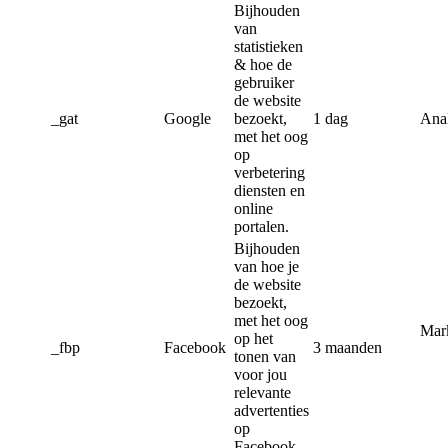
Bijhouden
van
statistieken
& hoe de
gebruiker
de website
_gat
Google
bezoekt,
1 dag
Anal
met het oog
op
verbetering
diensten en
online
portalen.
Bijhouden
van hoe je
de website
bezoekt,
met het oog
Mar
op het
_fbp
Facebook
3 maanden
tonen van
voor jou
relevante
advertenties
op
Facebook.