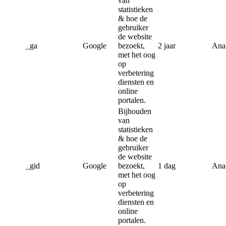
van
statistieken
& hoe de
gebruiker
de website
_ga
Google
bezoekt,
2 jaar
Anal
met het oog
op
verbetering
diensten en
online
portalen.
Bijhouden
van
statistieken
& hoe de
gebruiker
de website
_gid
Google
bezoekt,
1 dag
Anal
met het oog
op
verbetering
diensten en
online
portalen.